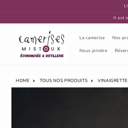
et
L
passer
au
contenu
Il est 
La camerise
Nos pr
Nous joindre
Réser
HOME
TOUS NOS PRODUITS
VINAIGRETTE
Passer aux
informations
produits