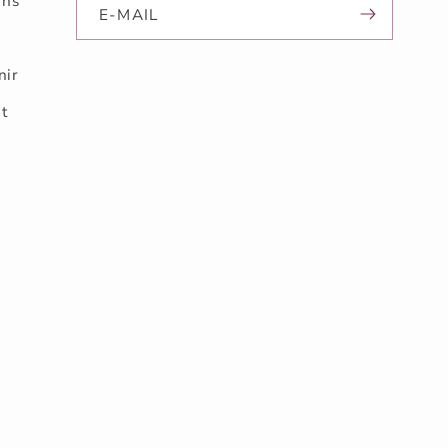
ons
E-MAIL
nir
nt