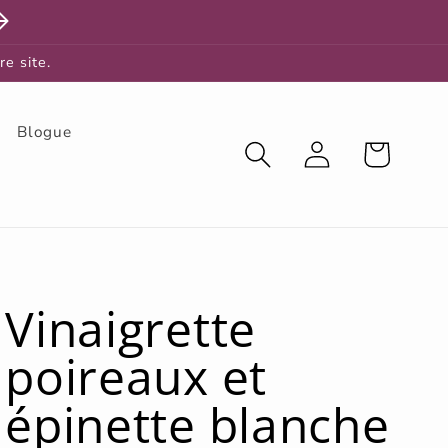
re site.
Blogue
Connexion
Panier
Vinaigrette
poireaux et
épinette blanche