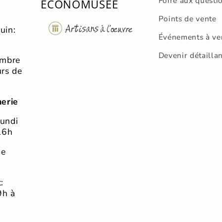
Foire aux questi
ÉCONOMUSÉE
Points de vente
uin:
Événements à ve
Devenir détailla
embre
urs de
merie
lundi
16h
he
:
9h à