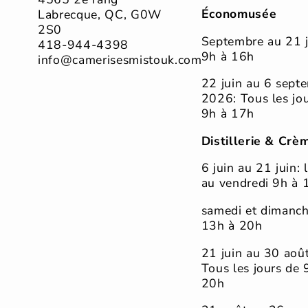
Économusée
Labrecque, QC, G0W
2S0
Septembre au 21 j
418-944-4398
9h à 16h
info@camerisesmistouk.com
22 juin au 6 sept
2026: Tous les jo
9h à 17h
Distillerie & Crè
6 juin au 21 juin: 
au vendredi 9h à 
samedi et dimanc
13h à 20h
21 juin au 30 août
Tous les jours de 
20h