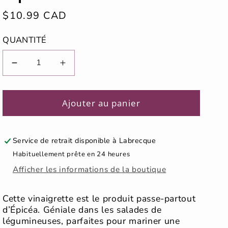
Prix
$10.99 CAD
habituel
QUANTITÉ
Réduire
Augmenter
la
la
quantité
quantité
de
de
Ajouter au panier
Vinaigrette
Vinaigrette
poireaux
poireaux
et
et
Service de retrait disponible à
Labrecque
épinette
épinette
Habituellement prête en 24 heures
blanche
blanche
Afficher les informations de la boutique
Cette vinaigrette est le produit passe-partout
d’Épicéa. Géniale dans les salades de
légumineuses, parfaites pour mariner une