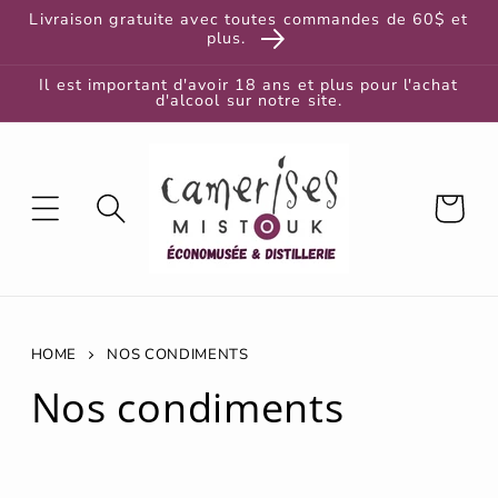
et
Livraison gratuite avec toutes commandes de 60$ et
passer
plus.
au
contenu
Il est important d'avoir 18 ans et plus pour l'achat
d'alcool sur notre site.
Panier
HOME
NOS CONDIMENTS
C
Nos condiments
o
l