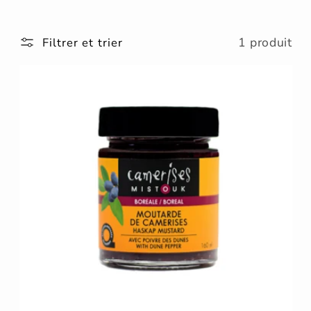
l
e
1 produit
Filtrer et trier
c
t
i
o
n
: