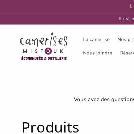
et
L
passer
au
contenu
Il est 
La camerise
Nos pr
Nous joindre
Réser
Vous avez des questions
Produits