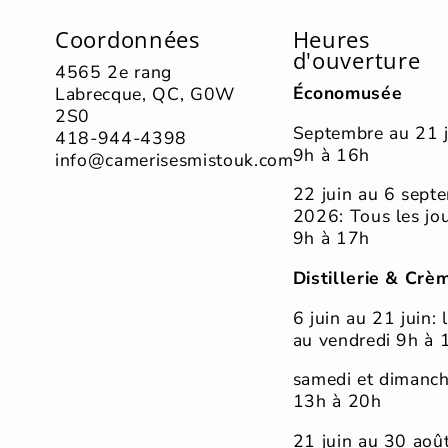
Coordonnées
Heures
d'ouverture
4565 2e rang
Économusée
Labrecque, QC, G0W
2S0
Septembre au 21 j
418-944-4398
9h à 16h
info@camerisesmistouk.com
22 juin au 6 sept
2026: Tous les jo
9h à 17h
Distillerie & Crè
6 juin au 21 juin: 
au vendredi 9h à 
samedi et dimanc
13h à 20h
21 juin au 30 août