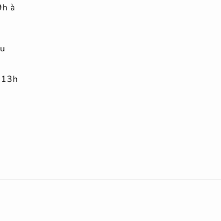
9h à
au
 13h