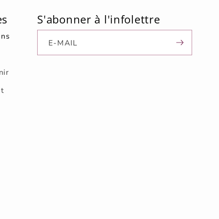
es
S'abonner à l'infolettre
ons
E-MAIL
nir
nt