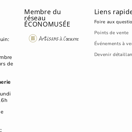
Membre du
Liens rapid
réseau
Foire aux questi
ÉCONOMUSÉE
Points de vente
uin:
Événements à ve
Devenir détailla
embre
urs de
merie
lundi
16h
he
: