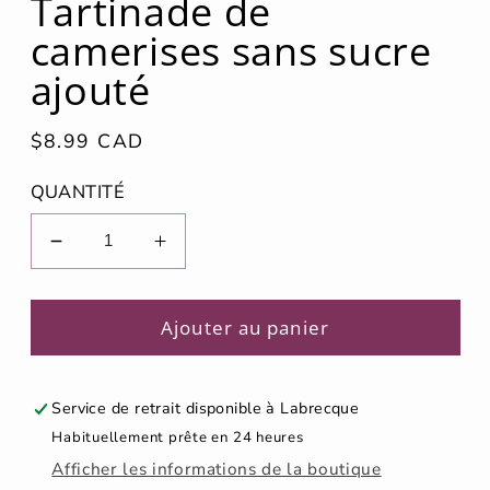
Tartinade de
fenêtre
modale
camerises sans sucre
ajouté
Prix
$8.99 CAD
habituel
QUANTITÉ
Réduire
Augmenter
la
la
quantité
quantité
de
de
Ajouter au panier
Tartinade
Tartinade
de
de
camerises
camerises
Service de retrait disponible à
Labrecque
sans
sans
Habituellement prête en 24 heures
sucre
sucre
Afficher les informations de la boutique
ajouté
ajouté