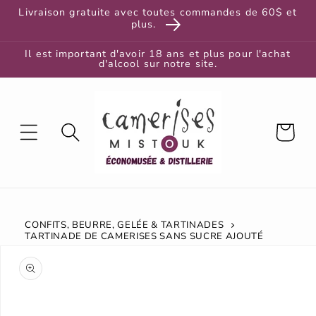
et
Livraison gratuite avec toutes commandes de 60$ et
passer
plus.
au
contenu
Il est important d'avoir 18 ans et plus pour l'achat
d'alcool sur notre site.
Panier
CONFITS, BEURRE, GELÉE & TARTINADES
TARTINADE DE CAMERISES SANS SUCRE AJOUTÉ
Passer aux
informations
produits