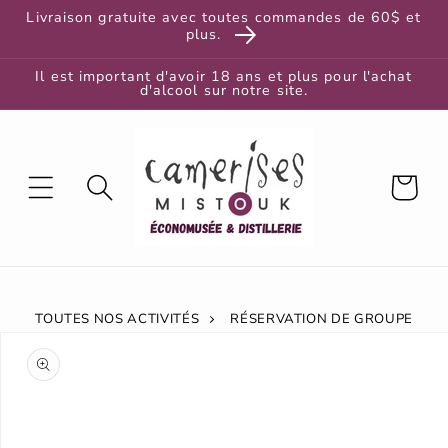
et
Livraison gratuite avec toutes commandes de 60$ et
passer
plus.
au
contenu
Il est important d'avoir 18 ans et plus pour l'achat
d'alcool sur notre site.
Panier
TOUTES NOS ACTIVITÉS
RÉSERVATION DE GROUPE
Passer aux
informations
produits