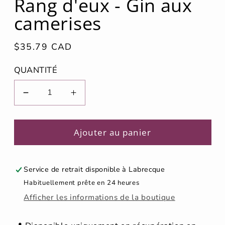
Rang d'eux - Gin aux
fenêtre
modale
camerises
Prix
$35.79 CAD
habituel
QUANTITÉ
Réduire
Augmenter
la
la
quantité
quantité
de
de
Ajouter au panier
Rang
Rang
d&#39;eux
d&#39;eux
-
-
Service de retrait disponible à
Labrecque
Gin
Gin
Habituellement prête en 24 heures
aux
aux
Afficher les informations de la boutique
camerises
camerises