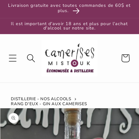
et
Livraison gratuite avec toutes commandes de 60$ et
passer
plus.
au
contenu
Il est important d'avoir 18 ans et plus pour l'achat
d'alcool sur notre site.
Panier
DISTILLERIE - NOS ALCOOLS
RANG D'EUX - GIN AUX CAMERISES
Passer aux
informations
produits