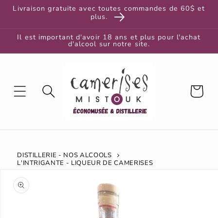
et
Livraison gratuite avec toutes commandes de 60$ et
passer
plus.
au
contenu
Il est important d'avoir 18 ans et plus pour l'achat
d'alcool sur notre site.
Panier
DISTILLERIE - NOS ALCOOLS
L'INTRIGANTE - LIQUEUR DE CAMERISES
Passer aux
informations
produits