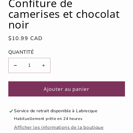
Confiture de
fenêtre
modale
camerises et chocolat
noir
Prix
$10.99 CAD
habituel
QUANTITÉ
Réduire
Augmenter
la
la
quantité
quantité
de
de
Ajouter au panier
Confiture
Confiture
de
de
camerises
camerises
Service de retrait disponible à
Labrecque
et
et
Habituellement prête en 24 heures
chocolat
chocolat
Afficher les informations de la boutique
noir
noir