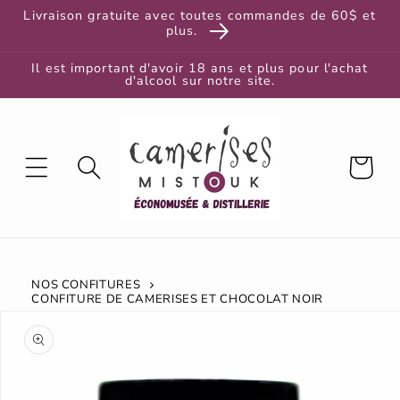
et
Livraison gratuite avec toutes commandes de 60$ et
passer
plus.
au
contenu
Il est important d'avoir 18 ans et plus pour l'achat
d'alcool sur notre site.
Panier
NOS CONFITURES
CONFITURE DE CAMERISES ET CHOCOLAT NOIR
Passer aux
informations
produits