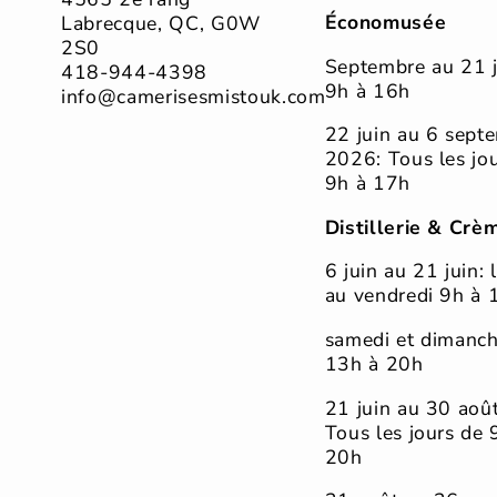
Économusée
Labrecque, QC, G0W
2S0
Septembre au 21 j
418-944-4398
9h à 16h
info@camerisesmistouk.com
22 juin au 6 sept
2026: Tous les jo
9h à 17h
Distillerie & Crè
6 juin au 21 juin: 
au vendredi 9h à 
samedi et dimanc
13h à 20h
21 juin au 30 août
Tous les jours de 
20h