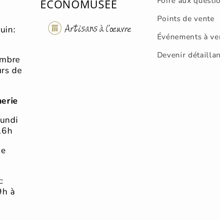
Foire aux questi
ÉCONOMUSÉE
Points de vente
uin:
Événements à ve
Devenir détailla
embre
urs de
merie
lundi
16h
he
:
9h à