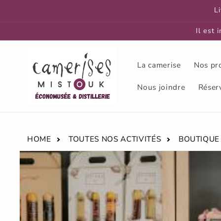
et
L
passer
au
contenu
Il est 
La camerise
Nos pr
Nous joindre
Réser
HOME
TOUTES NOS ACTIVITÉS
BOUTIQUE
Passer aux
informations
produits