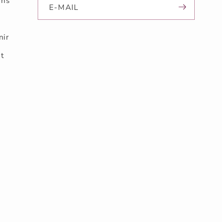
ons
E-MAIL
nir
nt